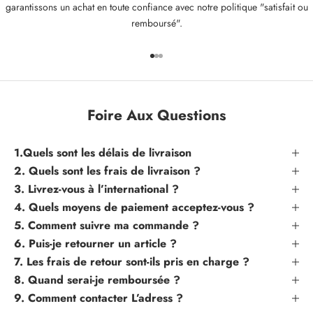
garantissons un achat en toute confiance avec notre politique "satisfait ou
remboursé".
Aller à l'élément 1
Aller à l'élément 2
Aller à l'élément 3
Foire Aux Questions
1.Quels sont les délais de livraison
2. Quels sont les frais de livraison ?
3. Livrez-vous à l’international ?
4. Quels moyens de paiement acceptez-vous ?
5. Comment suivre ma commande ?
6. Puis-je retourner un article ?
7. Les frais de retour sont-ils pris en charge ?
8. Quand serai-je remboursée ?
9. Comment contacter L’adress ?