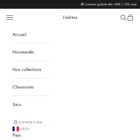
Passer au contenu
🎁 Livraison gratuite dès 100€ | -10% avec le
Menu
Recherche
Panier
L'adress
Accueil
Nouveautés
Nos collections
Chaussures
Sacs
CONNEXION
EUR €
Pays